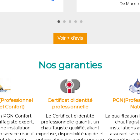
De Mariell
Voir + d'avis
Nos garanties
(Professionnel
Certificat d'identité
PGN(Profes
el Confort)
professionnelle
Natu
ion PGN Confort
Le Certificat d'identité
La qualification
uffagiste expert,
professionnelle garantit un
chauffagist
ne installation
chauffagiste qualifié, alliant
installations 
 service réactif
expertise, disponibilité rapide et
assurant sécur
et des coûts
optimisation des coûts pour un
énergétique et