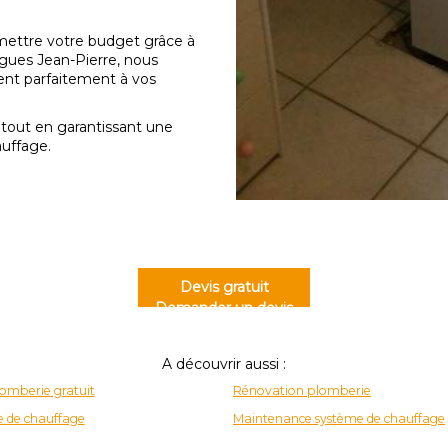
omettre votre budget grâce à
gues Jean-Pierre, nous
ent parfaitement à vos
 tout en garantissant une
uffage.
Devis gratuit
Demander un devis
A découvrir aussi :
lomberie gratuit
Rénovation plomberie
 de chauffage
Maintenance système de chauffage